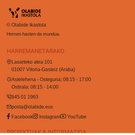
© Olabide Ikastola
Hemen hasten da mundua.
HARREMANETARAKO
Lasarteko atea 101
01007 Vitoria-Gasteiz (Araba)
Astelehena - Osteguna: 08:15 - 17:00
Ostirala: 08:15 - 14:00
945 01 1963
posta@olabide.eus
Facebook
Instagram
YouTube
PROIEKTUAK & INFORMAZIOA