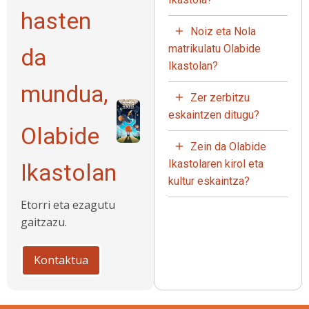
hasten
Noiz eta Nola
matrikulatu Olabide
da
Ikastolan?
mundua,
Zer zerbitzu
eskaintzen ditugu?
Olabide
Zein da Olabide
Ikastolaren kirol eta
Ikastolan
kultur eskaintza?
Etorri eta ezagutu
gaitzazu.
Kontaktua