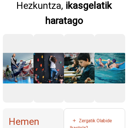
Hezkuntza,
ikasgelatik
haratago
Hemen
Zergatik Olabide
Ikastola?