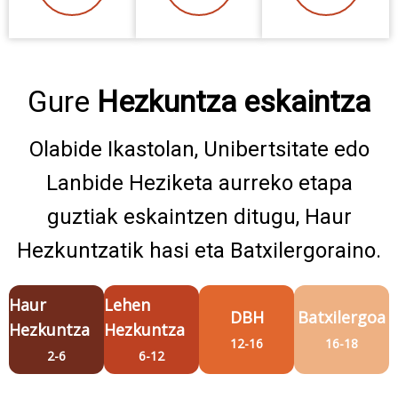
Gure
Hezkuntza eskaintza
Olabide Ikastolan, Unibertsitate edo
Lanbide Heziketa aurreko etapa
guztiak eskaintzen ditugu, Haur
Hezkuntzatik hasi eta Batxilergoraino.
Haur
Lehen
DBH
Batxilergoa
Hezkuntza
Hezkuntza
12-16
16-18
2-6
6-12